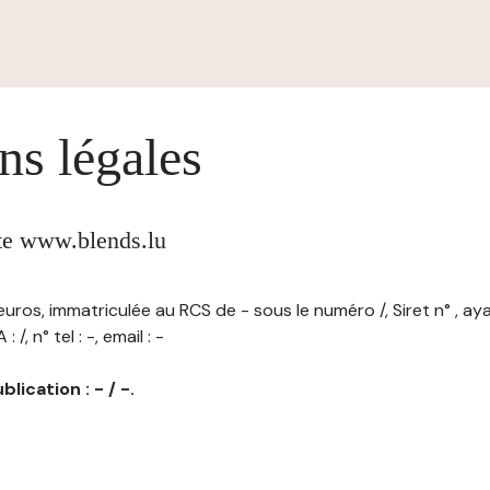
ns légales
ite www.blends.lu
/ euros, immatriculée au RCS de - sous le numéro /, Siret n° , ay
/, n° tel : -, email : -
lication : - / -.