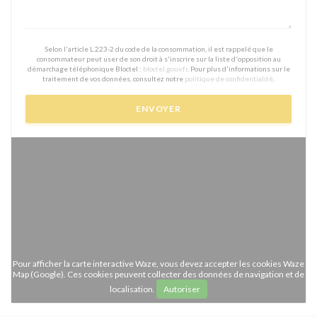
Selon l'article L.223-2 du code de la consommation, il est rappelé que le
consommateur peut user de son droit à s'inscrire sur la liste d'opposition au
démarchage téléphonique Bloctel :
bloctel.gouv.fr
. Pour plus d'informations sur le
traitement de vos données, consultez notre
politique de confidentialité
.
Pour afficher la carte interactive Waze, vous devez accepter les cookies Waze
Map (Google). Ces cookies peuvent collecter des données de navigation et de
localisation.
Autoriser